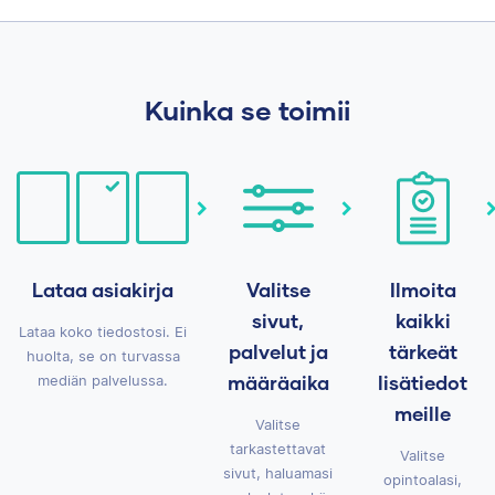
Kuinka se toimii
Lataa asiakirja
Valitse
Ilmoita
sivut,
kaikki
Lataa koko tiedostosi. Ei
palvelut ja
tärkeät
huolta, se on turvassa
määräaika
lisätiedot
mediän palvelussa.
meille
Valitse
tarkastettavat
Valitse
sivut, haluamasi
opintoalasi,